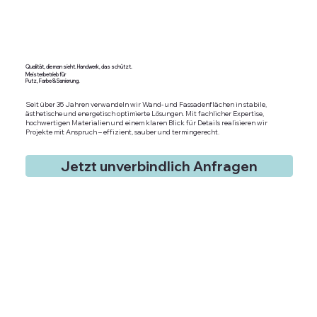
Qualität, die man sieht. Handwerk, das schützt.
Meisterbetrieb für
Putz, Farbe & Sanierung.
Seit über 35 Jahren verwandeln wir Wand- und Fassadenflächen in stabile,
ästhetische und energetisch optimierte Lösungen. Mit fachlicher Expertise,
hochwertigen Materialien und einem klaren Blick für Details realisieren wir
Projekte mit Anspruch – effizient, sauber und termingerecht.
Jetzt unverbindlich Anfragen